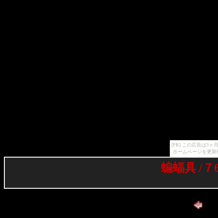
[PR] この広告は
ホームページを更新
蝙蝠具 /