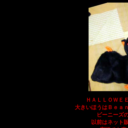
ＨＡＬＬＯＷＥ
大きいほうはＢｅａ
ビーニーズ
以前はネット